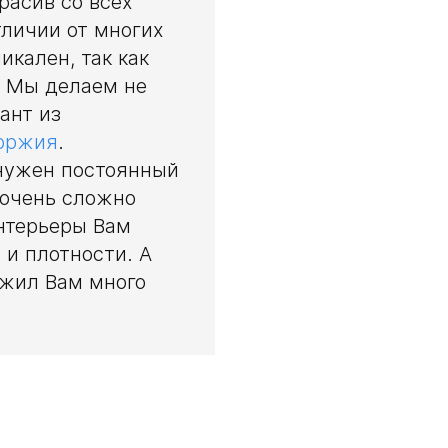
расив со всех
тличии от многих
икален, так как
. Мы делаем не
ант из
оржия
.
 нужен постоянный
т очень сложно
интерьеры Вам
 и плотности. А
ужил Вам много