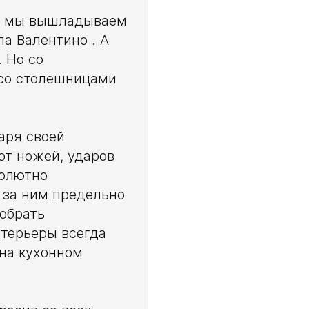
на мы вышладываем
а Валентино . А
. Но со
 со столешницами
аря своей
от ножей, ударов
солютно
д за ним предельно
добрать
нтерьеры всегда
 на кухонном