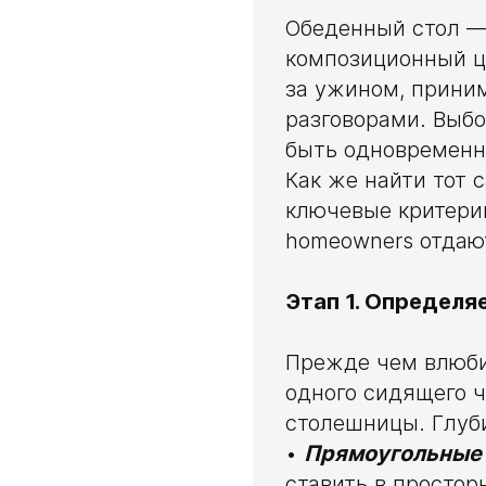
Обеденный стол — 
композиционный це
за ужином, прини
разговорами. Выбо
быть одновременн
Как же найти тот 
ключевые критери
homeowners отдаю
Этап 1. Определя
Прежде чем влюбит
одного сидящего 
столешницы. Глуби
•
Прямоугольные
ставить в просто