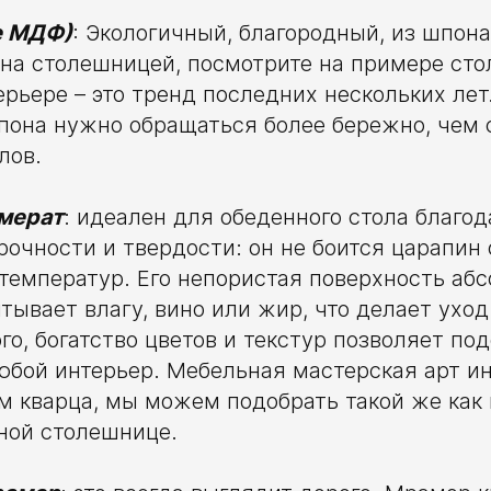
е МДФ)
: Экологичный, благородный, из шпо
на столешницей, посмотрите на примере стол
ерьере – это тренд последних нескольких лет
пона нужно обращаться более бережно, чем
лов.
мерат
: идеален для обеденного стола благод
очности и твердости: он не боится царапин 
температур. Его непористая поверхность аб
итывает влагу, вино или жир, что делает ухо
го, богатство цветов и текстур позволяет по
юбой интерьер. Мебельная мастерская арт и
м кварца, мы можем подобрать такой же как
ной столешнице.