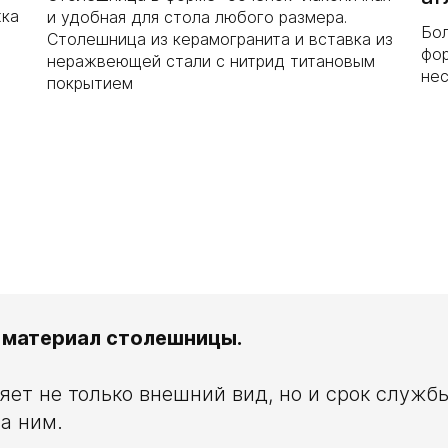
жка
и удобная для стола любого размера.
Бо
Столешница из керамогранита и вставка из
фор
неражвеющей стали с нитрид титановым
нес
покрытием
 материал столешницы.
ет не только внешний вид, но и срок службы
а ним.