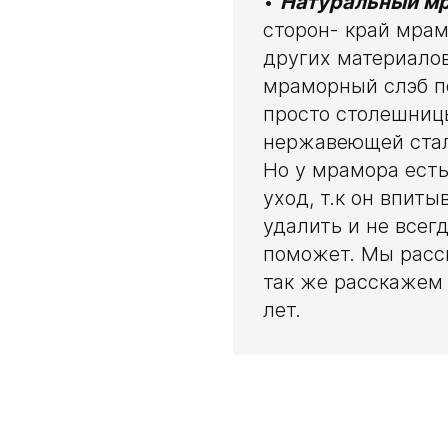
•
Натуральный м
сторон- край мрам
других материалов
мраморный слэб п
просто столешницы
нержавеющей стал
Но у мрамора есть
уход, т.к он впиты
удалить и не всег
поможет. Мы расск
так же расскажем 
лет.