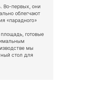
. Во-первых, они
уально облегчают
ия «парадного»
 площадь, готовые
птимальным
оизводстве мы
тный стол для