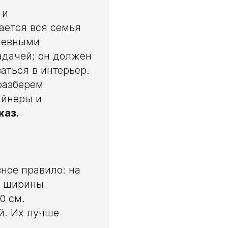
 и
ается вся семья
ушевными
задачей: он должен
аться в интерьер.
разберем
айнеры и
каз.
ное правило: на
м ширины
0 см.
й. Их лучше