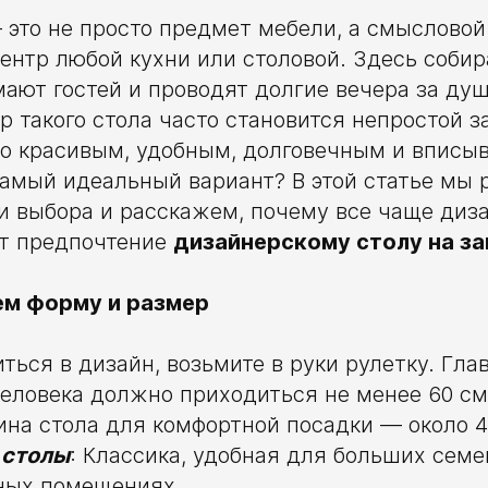
это не просто предмет мебели, а смысловой
нтр любой кухни или столовой. Здесь собир
мают гостей и проводят долгие вечера за д
р такого стола часто становится непростой 
о красивым, удобным, долговечным и вписыв
самый идеальный вариант? В этой статье мы 
и выбора и расскажем, почему все чаще диз
т предпочтение
дизайнерскому столу на за
ем форму и размер
ься в дизайн, возьмите в руки рулетку. Глав
человека должно приходиться не менее 60 с
на стола для комфортной посадки — около 4
 столы
: Классика, удобная для больших семе
рных помещениях.