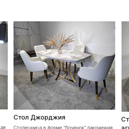
Стол Джорджия
Ст
аг
кая
Столешница в форме "боченок" лаконичная